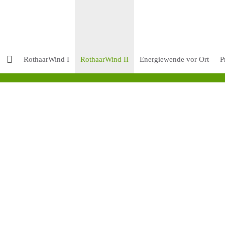
RothaarWind I
RothaarWind II
Energiewende vor Ort
P