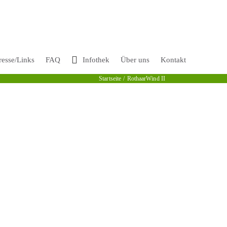
resse/Links
FAQ
Infothek
Über uns
Kontakt
Startseite
RothaarWind II