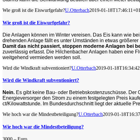
Wie groß ist die Eiswurfgefahr?
U.Otterbach
2019-01-18T17:46:11+01
Wie groß ist die Eiswurfgefahr?
Die Anlagen können im Winter vereisen. Das Eis kann wie bei
drehenden Anlage fällt es unter Umständen in etwas größere
Damit das nicht passiert, stoppen moderne Anlagen bei b
zuverlässig erfasst. Die Hilchenbacher Anlagen haben eine Fl
weitgehend vermieden werden soll.
Wird die Windkraft subventioniert?
U.Otterbach
2019-01-18T16:34:42
Wird die Windkraft subventioniert?
Nein.
Es gibt keine Bau- oder Betriebskostenzuschüsse. Der G
Energieversorger den Strom zu einem festgelegten Preis kau
ct/Kilowattstunde. Im Bundesdurchschnitt liegt der aktuelle Pre
Wie hoch war die Mindestbeteiligung?
U.Otterbach
2019-01-18T16:37
Wie hoch war die Mindestbeteiligung?
3000,– Euro