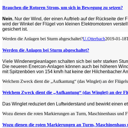
Brauchen die Rotoren Strom, um sich in Bewegung zu setzen?
Nein.
Nur der Wind, der einen Auftrieb auf der Rückseite der F
wird der Winkel der Flügel von kleinen Elektromotoren verst
gesichert ist.
Werden die Anlagen bei Sturm abgeschaltet?
U.Otterbach
2019-01-18
Werden die Anlagen bei Sturm abgeschaltet?
Viele Windenergieanlagen schalten sich bei sehr starken Sturm
Die neueren Enercon-Anlagen können auch bei höheren Wind
mit Spitzenböen von 154 km/h hat keine der Hilchenbacher An
Welchem Zweck dient die „Aufkantung“ (das Winglet) an der Flügels
Welchem Zweck dient die „Aufkantung“ (das Winglet) an der Flu
Das Winglet reduziert den Luftwiderstand und bewirkt einen etw
Wozu dienen die roten Markierungen an Turm, Maschinenhaus und Fl
Wozu dienen die roten Markierungen an Turm, Maschinenhaus u