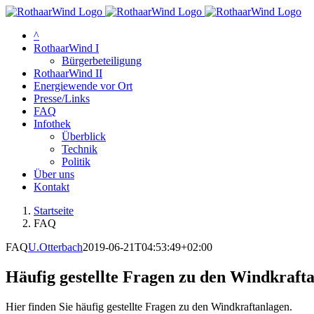
Zum
Inhalt
^
springen
RothaarWind I
Bürgerbeteiligung
RothaarWind II
Energiewende vor Ort
Presse/Links
FAQ
Infothek
Überblick
Technik
Politik
Über uns
Kontakt
Startseite
FAQ
FAQ
U.Otterbach
2019-06-21T04:53:49+02:00
Häufig gestellte Fragen zu den Windkraft
Hier finden Sie häufig gestellte Fragen zu den Windkraftanlagen.