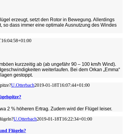
lügel erzeugt, setzt den Rotor in Bewegung. Allerdings
ellt, so dass immer eine optimale Ausnutzung des Windes
T16:04:58+01:00
böen kurzzeitig ab (ab ungefähr 90 – 100 km/h Wind).
geschwindigkeiten weiterlaufen. Bei dem Orkan „Emma“
lagen gestoppt.
pitze?
U.Otterbach
2019-01-18T16:07:44+01:00
̈gelspitze?
a 2 % höheren Ertrag. Zudem wird der Flügel leiser.
ügeln?
U.Otterbach
2019-01-18T16:22:34+01:00
nd Flügeln?