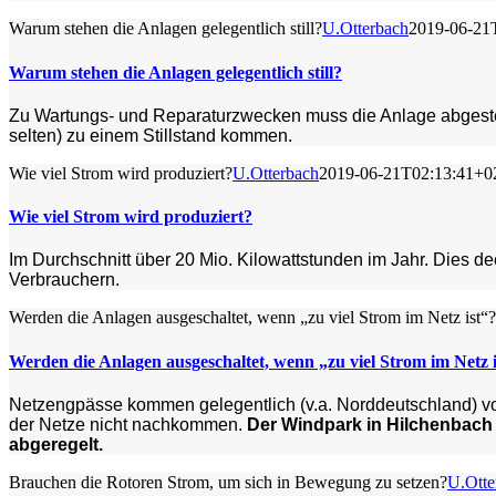
Warum stehen die Anlagen gelegentlich still?
U.Otterbach
2019-06-21
Warum stehen die Anlagen gelegentlich still?
Zu Wartungs- und Reparaturzwecken muss die Anlage abgestellt
selten) zu einem Stillstand kommen.
Wie viel Strom wird produziert?
U.Otterbach
2019-06-21T02:13:41+0
Wie viel Strom wird produziert?
Im Durchschnitt über 20 Mio. Kilowattstunden im Jahr. Dies d
Verbrauchern.
Werden die Anlagen ausgeschaltet, wenn „zu viel Strom im Netz ist“?
Werden die Anlagen ausgeschaltet, wenn „zu viel Strom im Netz 
Netzengpässe kommen gelegentlich (v.a. Norddeutschland) vor
der Netze nicht nachkommen.
Der Windpark in Hilchenbac
abgeregelt.
Brauchen die Rotoren Strom, um sich in Bewegung zu setzen?
U.Otte