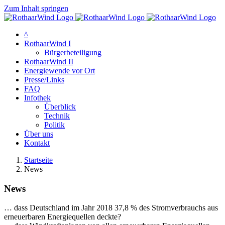
Zum Inhalt springen
^
RothaarWind I
Bürgerbeteiligung
RothaarWind II
Energiewende vor Ort
Presse/Links
FAQ
Infothek
Überblick
Technik
Politik
Über uns
Kontakt
Startseite
News
News
… dass Deutschland im Jahr 2018 37,8 % des Stromverbrauchs aus
erneuerbaren Energiequellen deckte?