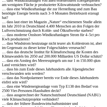
… dass Windkraftanlagen von allen erneuerbaren Energiequellen
am wenigsten Fläche je produzierter Kilowattstunde verbrauchen?
… dass eine Windkraftanlage die zur Herstellung und zum Bau
benötigte Energie bereits nach 3–9 Monaten Betriebszeit erzeugt
hat?
… dass laut einer im Magazin „Nature“ erschienenen Studie allein
im Jahr 2010 in Deutschland 4.400 Menschen an den Folgen der
Luftverschmutzung durch Kohle- und Ölkraftwerke starben?
… dass moderne Onshore-Windkraftanlagen Strom für 4–5ct pro
Kwh produzieren?
… dass Windstrom heutzutage nicht teurer als Kohlestrom ist, aber
im Gegensatz zu dieser keine Folgeschäden verursacht?
… dass das deutsche Institut für Klimaforschung die Kosten des
Klimawandels bis 2050 auf 200.000 Milliarden US Dollar schätzt?
… dass ein Anstieg des Meeresspiegels um nur 1 m 150.000 qkm
Land vernichten wird?
… dass bis zum Ende dieses Jahrhunderts alle Alpengletscher
verschwunden sein werden?
… dass das Nordpolarmeer bereits vor Ende dieses Jahrhunderts
eisfrei sein wird?
… dass eine Windenergieanlage vom Typ E138 den Bedarf von
2500 Vier-Personen-Haushalten deckt?
… dass ausgerechnet der Naturschutzbund Deutschland (NABU)
viele Klimaschutzprojekte verhindert?
… dass der frühere Bundeswirtschaftsminister und