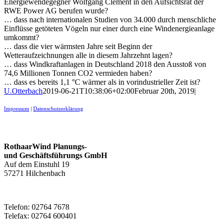
Energiewendegegner Wolfgang Clement in den Aufsichtsrat der
RWE Power AG berufen wurde?
… dass nach internationalen Studien von 34.000 durch menschliche
Einflüsse getöteten Vögeln nur einer durch eine Windenergieanlage
umkommt?
… dass die vier wärmsten Jahre seit Beginn der
Wetteraufzeichnungen alle in diesem Jahrzehnt lagen?
… dass Windkraftanlagen in Deutschland 2018 den Ausstoß von
74,6 Millionen Tonnen CO2 vermieden haben?
… dass es bereits 1,1 °C wärmer als in vorindustrieller Zeit ist?
U.Otterbach
2019-06-21T10:38:06+02:00
Februar 20th, 2019
|
Impressum
|
Datenschutzerklärung
Kontakt
RothaarWind Planungs-
und Geschäftsführungs GmbH
Auf dem Einstuhl 19
57271 Hilchenbach
Telefon: 02764 7678
Telefax: 02764 600401