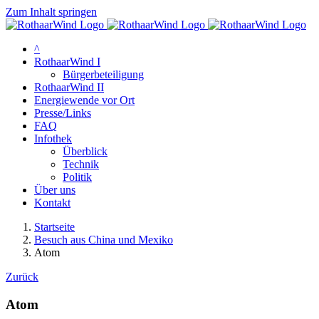
Zum Inhalt springen
^
RothaarWind I
Bürgerbeteiligung
RothaarWind II
Energiewende vor Ort
Presse/Links
FAQ
Infothek
Überblick
Technik
Politik
Über uns
Kontakt
Startseite
Besuch aus China und Mexiko
Atom
Zurück
Atom