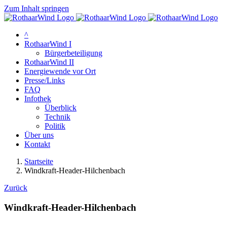
Zum Inhalt springen
^
RothaarWind I
Bürgerbeteiligung
RothaarWind II
Energiewende vor Ort
Presse/Links
FAQ
Infothek
Überblick
Technik
Politik
Über uns
Kontakt
Startseite
Windkraft-Header-Hilchenbach
Zurück
Windkraft-Header-Hilchenbach