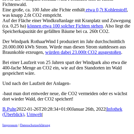
Fichtenwald.
Eine große, ca. 100 Jahre alte Fichte enthält
etwa 0,7t Kohlenstoff
,
was knapp 2,6t CO2 entspricht.
Auf der Fläche einer Windkraftanlage mit Kranplatz und Zuwegung
(ca. 0,25 ha)
können etwa 100 solcher Fichten stehen
. Also liegt die
Speicherkapazität der gefällten Bäume bei ca. 260t CO2.
Der Windpark RothaarWind I produziert im Jahr durchschnittlich
20.000.000 kWh Strom. Würde man diesen Strom stattdessen aus
Braunkohle erzeugen,
würden dabei 23.000t CO2 ausgestoßen
.
Bei einer Laufzeit von 25 Jahren spart der Windpark also etwa die
400-fache Menge an CO2 ein, wie auf den Standorten im Wald
gespeichert wäre.
Und nach der Laufzeit der Anlagen-
-baut man dort entweder neue, die CO2 vermeiden oder es wächst
dort wieder Wald, der CO2 speichert!
B.Pulte
2022-01-26T20:28:34+01:00
Januar 26th, 2022
|
Infothek
(Überblick)
,
Umwelt
|
Impressum
|
Datenschutzerklärung