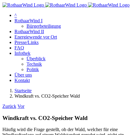
Zum
Inhalt
^
springen
RothaarWind I
Bürgerbeteiligung
RothaarWind II
Energiewende vor Ort
Presse/Links
FAQ
Infothek
Überblick
Technik
Politik
Über uns
Kontakt
Startseite
Windkraft vs. CO2-Speicher Wald
Zurück
Vor
Windkraft vs. CO2-Speicher Wald
Häufig wird die Frage gestellt, ob der Wald, welcher für eine
Windkraftanlage auf einem Waldstandort gerodet wird, nicht ein