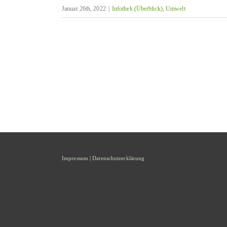
Januar 26th, 2022
|
Infothek (Überblick)
,
Umwelt
Impressum
|
Datenschutzerklärung