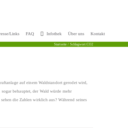
resse/Links
FAQ
Infothek
Über uns
Kontakt
Startseite
Schlagwort:
CO2
kraftanlage auf einem Waldstandort gerodet wird,
d sogar behauptet, der Wald würde mehr
e sehen die Zahlen wirklich aus? Während seines