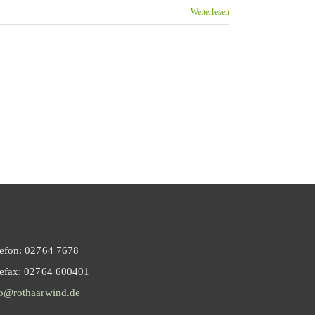
Weiterlesen
lefon: 02764 7678
lefax: 02764 600401
fo@rothaarwind.de