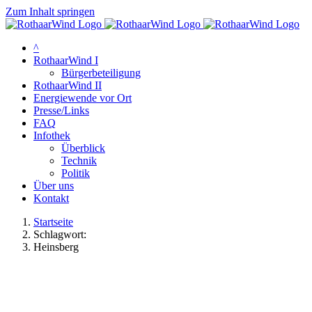
Zum Inhalt springen
^
RothaarWind I
Bürgerbeteiligung
RothaarWind II
Energiewende vor Ort
Presse/Links
FAQ
Infothek
Überblick
Technik
Politik
Über uns
Kontakt
Startseite
Schlagwort:
Heinsberg